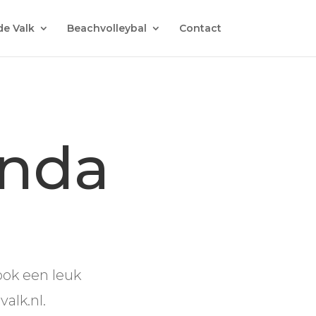
de Valk
Beachvolleybal
Contact
enda
ook een leuk
alk.nl.